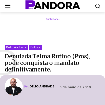
-Publicidade -
D
Délio Andrade
Política
Deputada Telma Rufino (Pros),
pode conquista o mandato
definitivamente.
DÉLIO ANDRADE
6 de maio de 2019
Por: