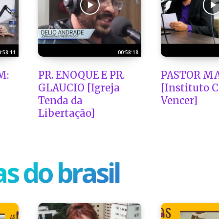
0:58:11
00:58:18
M:
PR. ENOQUE E PR.
PASTOR MA
GLAUCIO [Igreja
[Instituto 
Tenda da
Vencer]
Libertação]
s do brasil