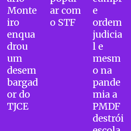
Monte
ar com
e
iro
o STF
ordem
enqua
judicia
drou
l e
um
mesm
desem
o na
bargad
pande
or do
mia a
TJCE
PMDF
destrói
escola