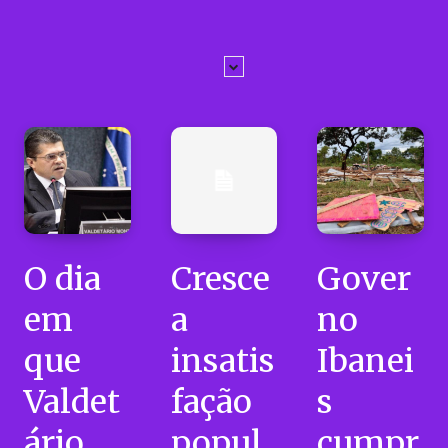
O dia
Cresce
Gover
em
a
no
que
insatis
Ibanei
Valdet
fação
s
ário
popul
cumpr