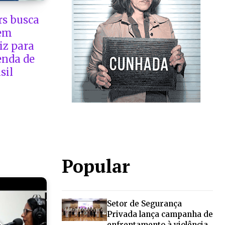
rs busca
 em
iz para
enda de
sil
Popular
Setor de Segurança
Privada lança campanha de
enfrentamento à violência