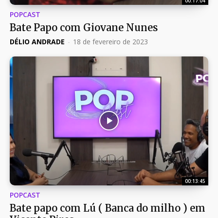
00:17:04
POPCAST
Bate Papo com Giovane Nunes
DÉLIO ANDRADE
-
18 de fevereiro de 2023
00:13:45
POPCAST
Bate papo com Lú ( Banca do milho ) em