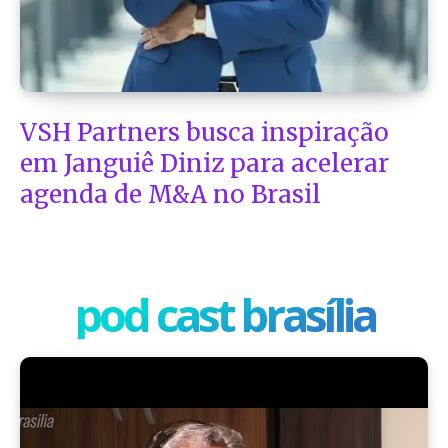
VSH Partners busca inspiração
em Janguiê Diniz para acelerar
agenda de M&A no Brasil
pod cast brasília