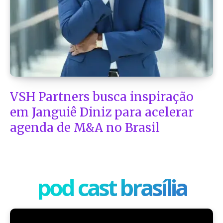
VSH Partners busca inspiração
em Janguiê Diniz para acelerar
agenda de M&A no Brasil
pod cast brasília