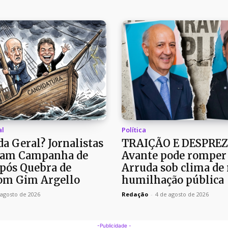
al
Política
a Geral? Jornalistas
TRAIÇÃO E DESPREZ
am Campanha de
Avante pode romper
pós Quebra de
Arruda sob clima de 
om Gim Argello
humilhação pública
 agosto de 2026
Redação
-
4 de agosto de 2026
-Publicidade -