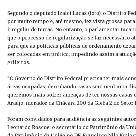
Segundo o deputado Izalci Lucas (foto), o Distrito Fe
por muito tempo e, até mesmo, fez vista grossa para
irregular de terras. No entanto, o parlamentar tuca
que o processo de regularização se faz necessário 
para que as políticas públicas de ordenamento urb
ser colocadas em prática, impedindo assim a atuaçã
grileiros.
“O Governo do Distrito Federal precisa ter mais sen
áreas ocupadas, derrubando casas sem nenhuma dist
queremos mais sofrer ameaças de ter nossas casas 
Araújo, morador da Chácara 200 da Gleba 2 no Setor 
Foram convidados para audiência as seguintes autori
Leonardo Roscoe; o secretário do Patrimônio da Uni
do Patrimônio da União no DF, Francisco Nilo Júnior;