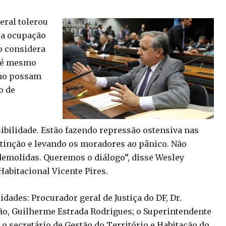
deral tolerou
 a ocupação
no considera
até mesmo
ano possam
o de
sibilidade. Estão fazendo repressão ostensiva nas
inção e levando os moradores ao pânico. Não
demolidas. Queremos o diálogo”, disse Wesley
Habitacional Vicente Pires.
dades: Procurador geral de Justiça do DF, Dr.
ão, Guilherme Estrada Rodrigues; o Superintendente
 o secretário de Gestão do Território e Habitação do