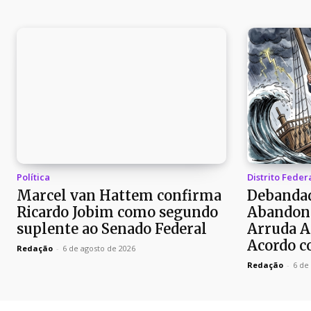
Política
Distrito Feder
Marcel van Hattem confirma
Debandad
Ricardo Jobim como segundo
Abandon
suplente ao Senado Federal
Arruda A
Acordo c
Redação
-
6 de agosto de 2026
Redação
-
6 de