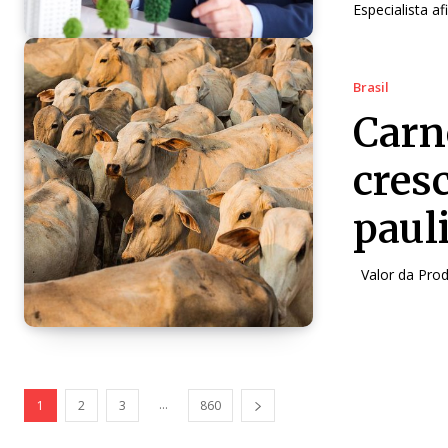
Especialista a
Brasil
Carn
cres
paul
Valor da Pro
...
1
2
3
860