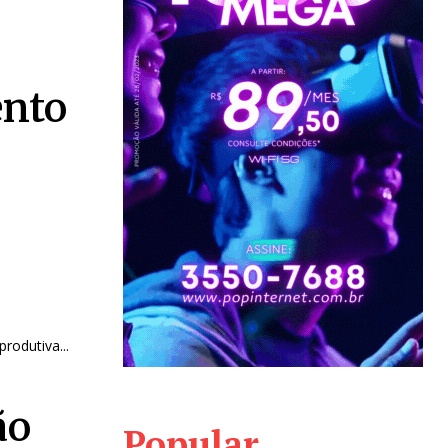
ento
rodutiva...
ão
Popular