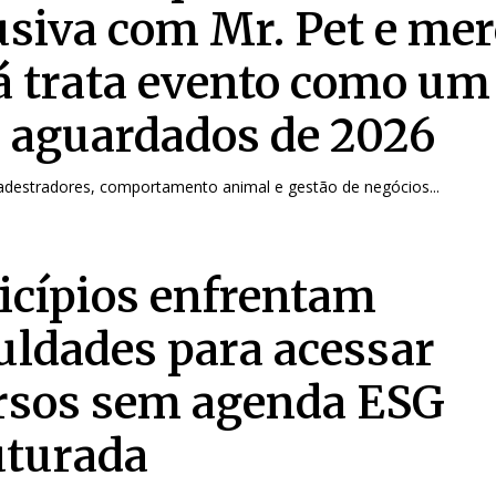
usiva com Mr. Pet e me
já trata evento como um
 aguardados de 2026
destradores, comportamento animal e gestão de negócios...
cípios enfrentam
culdades para acessar
rsos sem agenda ESG
uturada