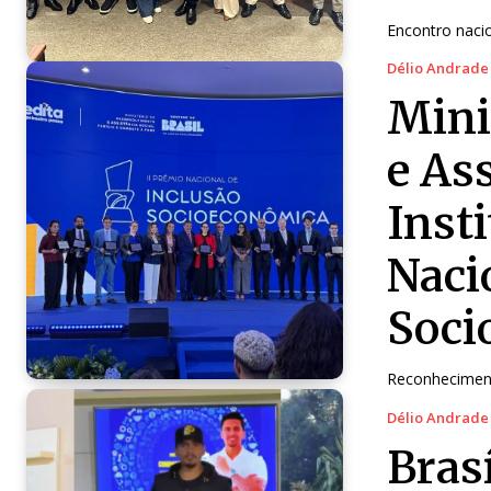
Encontro nacio
Délio Andrade
Mini
e As
Inst
Naci
Soci
Reconhecimento
Délio Andrade
Bras