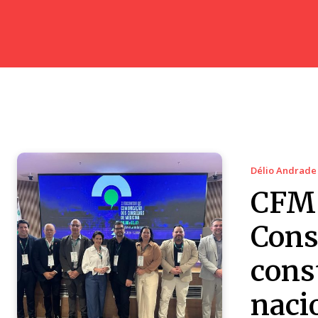
Délio Andrade
CFM 
Cons
cons
naci