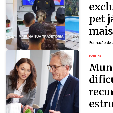
excl
pet 
mais
Formação de a
Política
Muni
difi
recu
estr