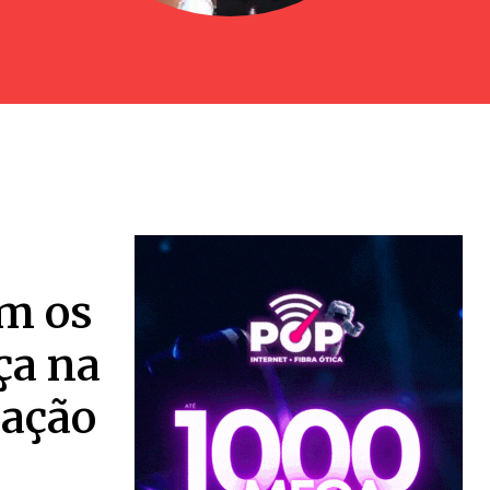
om os
ça na
cação