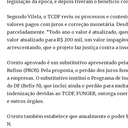
legislação da época, e depois tiveram o benefício co
Segundo Vilela, o TCDF reviu os processos e contest
valores pagos com juros e correção monetária. Desde
parceladamente. “Todo ano o valor é atualizado, que
valor atualizado para R$ 200 mil, um valor impagáve
acrescentando, que o projeto faz justiça contra a ins
O texto aprovado é um substitutivo apresentado pel
Rufino (PROS). Pela proposta, o perdão dos juros f
a empresas. O substitutivo institui o Programa de In
do DF (Refis-N), que inclui ainda o perdão para mul
indenização devidas ao TCDF, FUNGER, outorga oneros
e outros órgãos.
O texto também estabelece que anualmente o poder E
N.