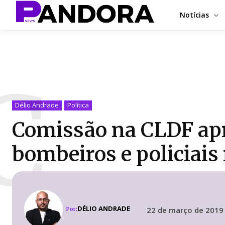
Notícias
C
Délio Andrade
Política
Comissão na CLDF apro
bombeiros e policiais 
DÉLIO ANDRADE
22 de março de 2019
Por: