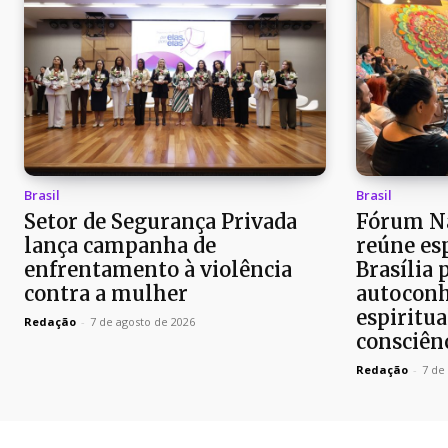
Brasil
Brasil
Setor de Segurança Privada
Fórum Na
lança campanha de
reúne es
enfrentamento à violência
Brasília 
contra a mulher
autoconh
espiritua
Redação
-
7 de agosto de 2026
consciên
Redação
-
7 de