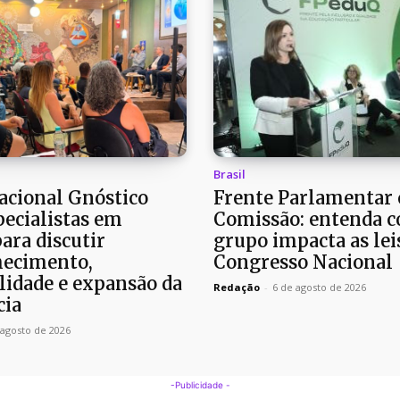
Brasil
cional Gnóstico
Frente Parlamentar 
pecialistas em
Comissão: entenda 
para discutir
grupo impacta as lei
ecimento,
Congresso Nacional
lidade e expansão da
Redação
-
6 de agosto de 2026
cia
 agosto de 2026
-Publicidade -