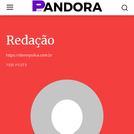
Redação
https://donnysilva.com.br
7555 POSTS