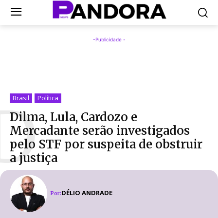
-Publicidade -
D
Brasil
Política
Dilma, Lula, Cardozo e
Mercadante serão investigados
pelo STF por suspeita de obstruir
a justiça
DÉLIO ANDRADE
Por: