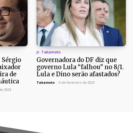
Jr. Takamoto
 Sérgio
Governadora do DF diz que
aixador
governo Lula “falhou” no 8/1.
ira de
Lula e Dino serão afastados?
áutica
Takamoto
-
9 de fevereiro de 2023
de 2023