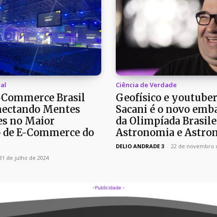
al
Ciência de Verdade
-Commerce Brasil
Geofísico e youtuber
nectando Mentes
Sacani é o novo emb
es no Maior
da Olimpíada Brasile
 de E-Commerce do
Astronomia e Astron
DELIO ANDRADE 3
-
22 de novembro 
31 de julho de 2024
-Publicidade -