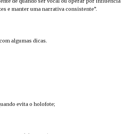
ente de quando ser vocal ou operar por influência
zes e manter uma narrativa consistente”.
 com algumas dicas.
uando evita o holofote;