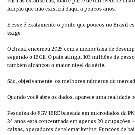
Para as estatísticas, João é parte de um recorde hist
função que não existirá daqui a poucos anos.
E esse é exatamente o ponto que poucos no Brasil e
exige.
O Brasil encerrou 2025 com a menor taxa de desempre
segundo o IBGE. O país atingiu 103 milhões de pess
também alcançou o maior nível da série.
São, objetivamente, os melhores números do mercado 
Quando você abre os dados, aparece uma realidade 
Pesquisa do FGV IBRE baseada em microdados da PNA
24 anos está concentrada em apenas 20 ocupações — b
caixas, operadores de telemarketing. Funções de baix