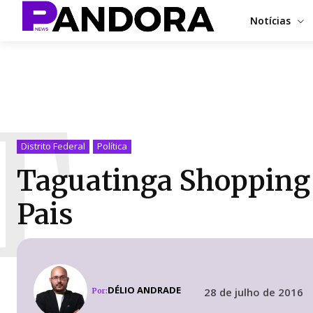
Notícias
T
Distrito Federal
Política
Taguatinga Shopping 
Pais
DÉLIO ANDRADE
28 de julho de 2016
Por: