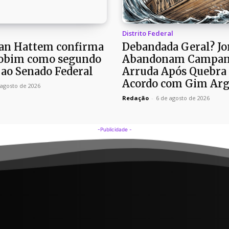
Distrito Federal
an Hattem confirma
Debandada Geral? Jo
Jobim como segundo
Abandonam Campan
 ao Senado Federal
Arruda Após Quebra
Acordo com Gim Arg
 agosto de 2026
Redação
-
6 de agosto de 2026
-Publicidade -