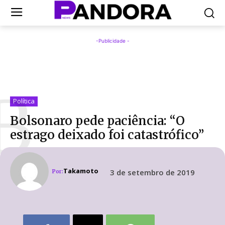
-Publicidade -
B
Política
Bolsonaro pede paciência: “O
estrago deixado foi catastrófico”
Takamoto
3 de setembro de 2019
Por: