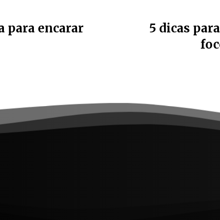
a para encarar
5 dicas par
fo