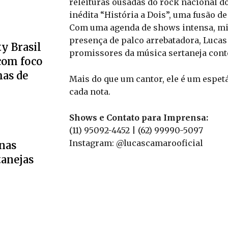
releituras ousadas do rock nacional d
inédita “História a Dois”, uma fusão d
Com uma agenda de shows intensa, mil
presença de palco arrebatadora, Luc
y Brasil
promissores da música sertaneja con
 com foco
has de
Mais do que um cantor, ele é um espet
cada nota.
Shows e Contato para Imprensa:
(11) 95092-4452 | (62) 99990-5097
Instagram: @lucascamarooficial
 nas
tanejas