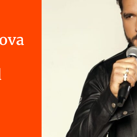
nova
l