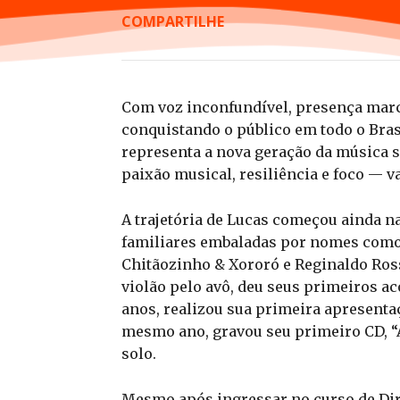
COMPARTILHE
Com voz inconfundível, presença marc
conquistando o público em todo o Brasi
representa a nova geração da música s
paixão musical, resiliência e foco — v
A trajetória de Lucas começou ainda na
familiares embaladas por nomes como 
Chitãozinho & Xororó e Reginaldo Ros
violão pelo avô, deu seus primeiros ac
anos, realizou sua primeira apresenta
mesmo ano, gravou seu primeiro CD, “A
solo.
Mesmo após ingressar no curso de Dir