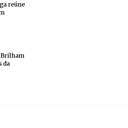
ga reúne
em
a Brilham
s da