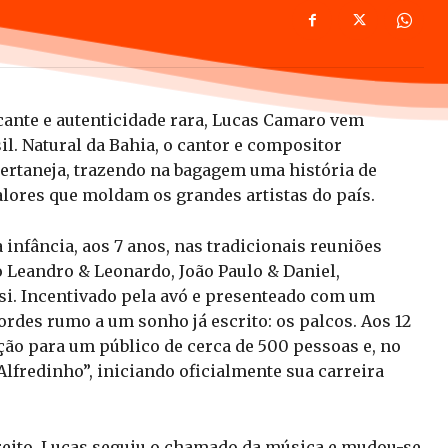
ante e autenticidade rara, Lucas Camaro vem
l. Natural da Bahia, o cantor e compositor
ertaneja, trazendo na bagagem uma história de
alores que moldam os grandes artistas do país.
 infância, aos 7 anos, nas tradicionais reuniões
Leandro & Leonardo, João Paulo & Daniel,
si. Incentivado pela avó e presenteado com um
ordes rumo a um sonho já escrito: os palcos. Aos 12
ção para um público de cerca de 500 pessoas e, no
lfredinho”, iniciando oficialmente sua carreira
eito, Lucas seguiu o chamado da música e mudou-se