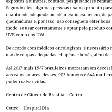
expostos a tumores, contudo, pesquisadores refutam t
Segundo eles, algumas pessoas usam o produto para 
quantidade adequada ou, até mesmo esquecem, de pa
queimaduras e, por isso, não conseguem obter bons r
modo, se usar corretamente e optar pelo produto com 
UVB como dos UVA.
De acordo com médicos oncologistas, é necessário mu
uso de roupas adequadas, chapéus e bonés, além de e
Até 2017, mais 1.547 brasileiros morreram em decorr
aos raios solares, desses, 903 homens e 644 mulhere
podem salvar vidas.
Centro de Câncer de Brasília – Cettro
Cettro – Hospital Dia