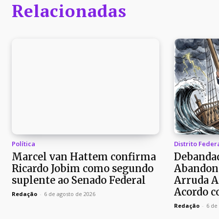
Relacionadas
Política
Distrito Feder
Marcel van Hattem confirma
Debandad
Ricardo Jobim como segundo
Abandon
suplente ao Senado Federal
Arruda A
Acordo c
Redação
-
6 de agosto de 2026
Redação
-
6 de