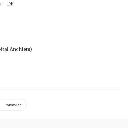
a – DF
ital Anchieta)
WhatsApp