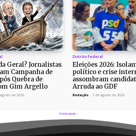
al
Distrito Federal
a Geral? Jornalistas
Eleições 2026: Isola
am Campanha de
político e crise inter
pós Quebra de
assombram candidat
om Gim Argello
Arruda ao GDF
 agosto de 2026
Redação
-
2 de agosto de 2026
-Publicidade -