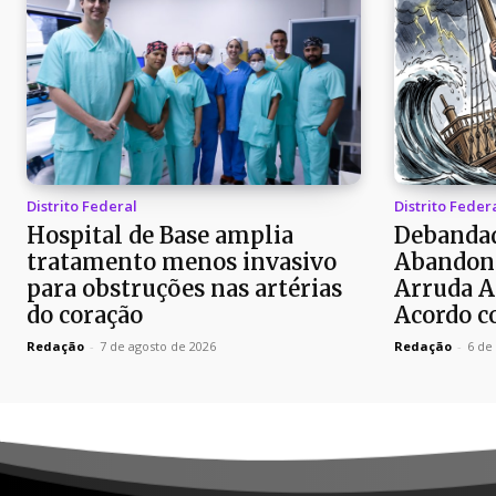
Distrito Federal
Distrito Feder
Hospital de Base amplia
Debandad
tratamento menos invasivo
Abandon
para obstruções nas artérias
Arruda A
do coração
Acordo c
Redação
-
7 de agosto de 2026
Redação
-
6 de