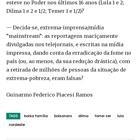
esteve no Poder nos últimos 16 anos (Lula 1 e 2;
Dilma 1 e 2 e 1/2; Temer 1 e 1/2)?
— Decida-se, extrema-imprensa/mídia
“mainstream”: as reportagens maciçamente
divulgadas nos telejornais, e escritas na mídia
impressa, dando conta da erradicação da fome no
país (ou, ao menos, da sua redução drástica), com
a retirada de milhões de pessoas da situação de
extrema-pobreza, eram falsas?
Guinarmo Federico Piacesi Ramos
TAGS
bolsa família
bolsonaro
dilma
fome-zer
lula
nordeste