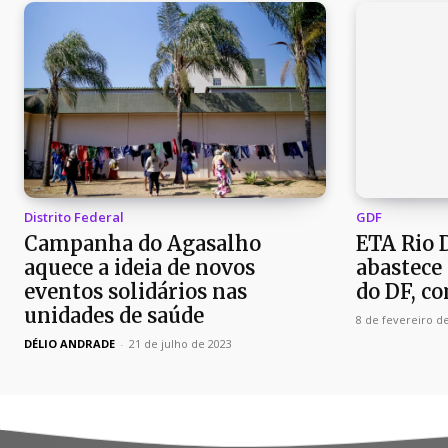
Distrito Federal
GDF
Campanha do Agasalho
ETA Rio 
aquece a ideia de novos
abastece
eventos solidários nas
do DF, c
unidades de saúde
8 de fevereiro d
DÉLIO ANDRADE
-
21 de julho de 2023