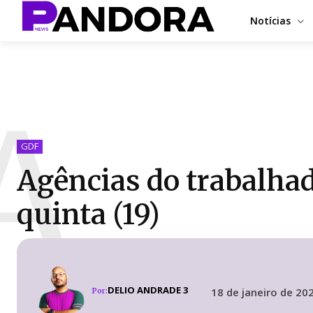
Notícias
A
GDF
Agências do trabalha
quinta (19)
DELIO ANDRADE 3
18 de janeiro de 20
Por: