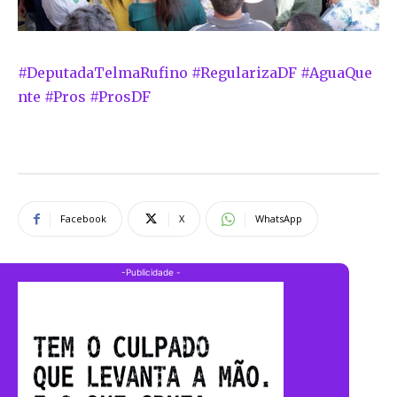
#
DeputadaTelmaRufino
#
RegularizaDF
#
AguaQue
nte
#
Pros
#
ProsDF
Facebook
X
WhatsApp
-Publicidade -