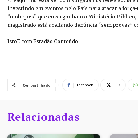
A ‘vaquinha’ está sendo divulgada nas redes sociais 
investindo em eventos pelo País para atacar a força-t
“moleques” que envergonham o Ministério Público, e 
magistrado está aceitando denúncia “sem provas” co
IstoÉ com Estadão Conteúdo
Facebook
X
Compartilhado
Relacionadas