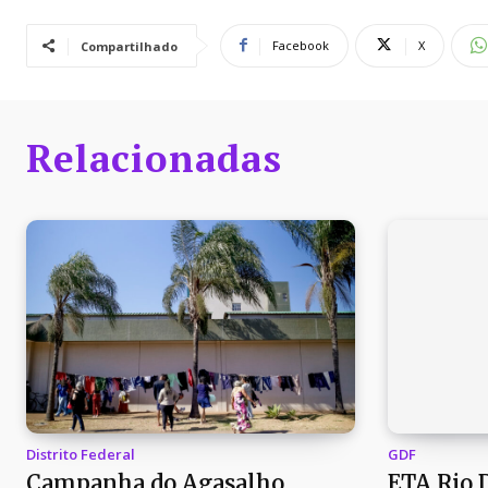
Facebook
X
Compartilhado
Relacionadas
Distrito Federal
GDF
Campanha do Agasalho
ETA Rio 