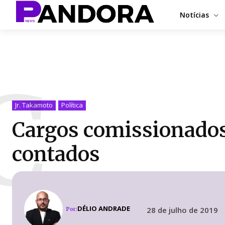
Notícias
C
Jr. Takamoto
Política
Cargos comissionados 
contados
DÉLIO ANDRADE
28 de julho de 2019
Por: