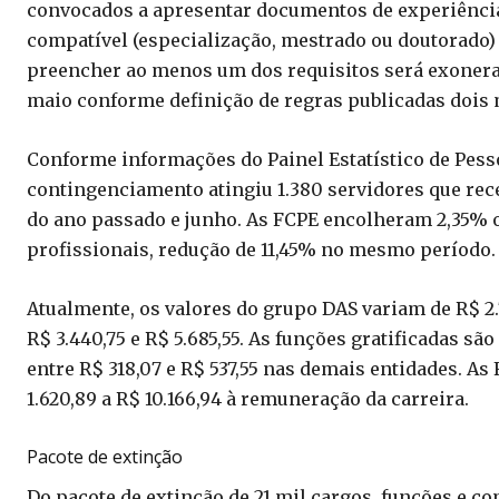
convocados a apresentar documentos de experiência
compatível (especialização, mestrado ou doutorado
preencher ao menos um dos requisitos será exone
maio conforme definição de regras publicadas dois 
Conforme informações do Painel Estatístico de Pess
contingenciamento atingiu 1.380 servidores que re
do ano passado e junho. As FCPE encolheram 2,35% o
profissionais, redução de 11,45% no mesmo período.
Atualmente, os valores do grupo DAS variam de R$ 2.
R$ 3.440,75 e R$ 5.685,55. As funções gratificadas são
entre R$ 318,07 e R$ 537,55 nas demais entidades. As
1.620,89 a R$ 10.166,94 à remuneração da carreira.
Pacote de extinção
Do pacote de extinção de 21 mil cargos, funções e c