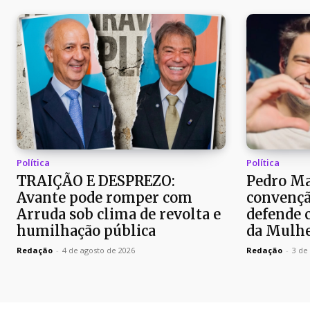
Política
Política
TRAIÇÃO E DESPREZO:
Pedro Ma
Avante pode romper com
convençã
Arruda sob clima de revolta e
defende c
humilhação pública
da Mulh
Redação
-
4 de agosto de 2026
Redação
-
3 de