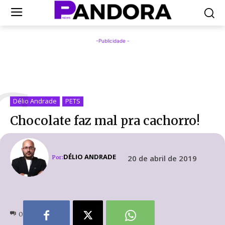
-Publicidade -
C
Délio Andrade
PETS
Chocolate faz mal pra cachorro!
DÉLIO ANDRADE
20 de abril de 2019
Por:
0