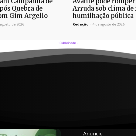
am Campanha de
Avante pode romper
pós Quebra de
Arruda sob clima de 
om Gim Argello
humilhação pública
 agosto de 2026
Redação
-
4 de agosto de 2026
-Publicidade -
Anuncie