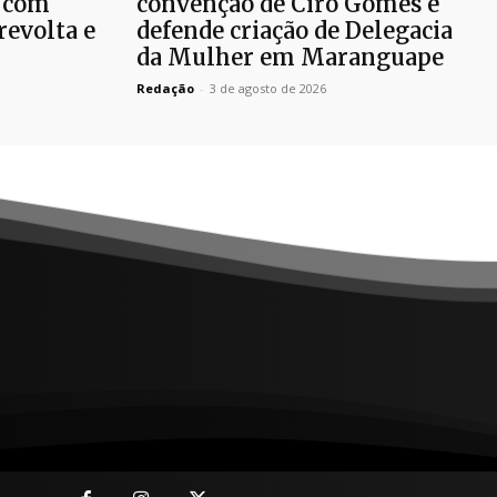
 com
convenção de Ciro Gomes e
revolta e
defende criação de Delegacia
da Mulher em Maranguape
Redação
-
3 de agosto de 2026