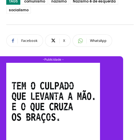
TAGS
comunismo
nazismo
Nazismo é de esquerda
socialismo
Facebook
X
WhatsApp
-Publicidade -