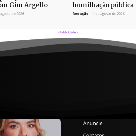
om Gim Argello
humilhação pública
 agosto de 2026
Redação
-
4 de agosto de 2026
-Publicidade -
Anuncie
Contatos