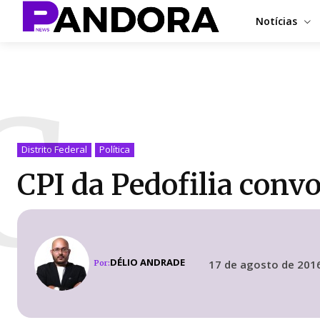
Notícias
C
Distrito Federal
Política
CPI da Pedofilia conv
DÉLIO ANDRADE
17 de agosto de 201
Por: