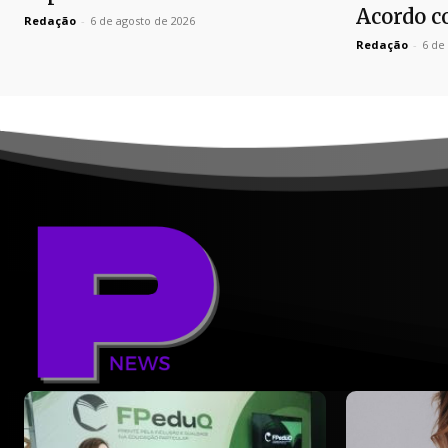
Acordo c
Redação
-
6 de agosto de 2026
Redação
-
6 de