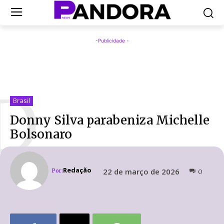
-Publicidade -
D
Brasil
Donny Silva parabeniza Michelle
Bolsonaro
Redação
22 de março de 2026
Por:
0