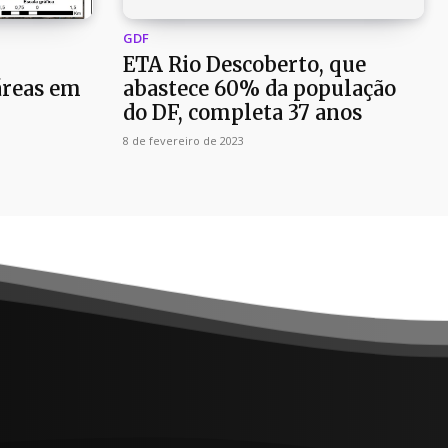
GDF
ETA Rio Descoberto, que
áreas em
abastece 60% da população
do DF, completa 37 anos
8 de fevereiro de 2023