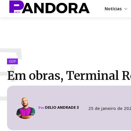
Notícias
E
GDF
Em obras, Terminal Ro
DELIO ANDRADE 3
25 de janeiro de 20
Por: