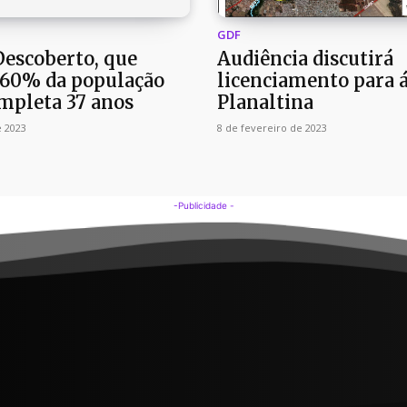
GDF
Descoberto, que
Audiência discutirá
 60% da população
licenciamento para 
ompleta 37 anos
Planaltina
e 2023
8 de fevereiro de 2023
-Publicidade -