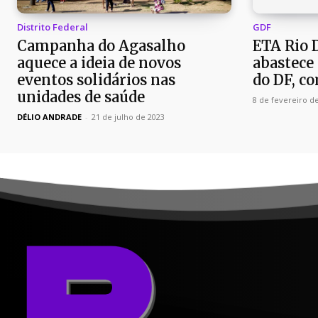
Distrito Federal
GDF
Campanha do Agasalho
ETA Rio 
aquece a ideia de novos
abastece
eventos solidários nas
do DF, c
unidades de saúde
8 de fevereiro d
DÉLIO ANDRADE
-
21 de julho de 2023