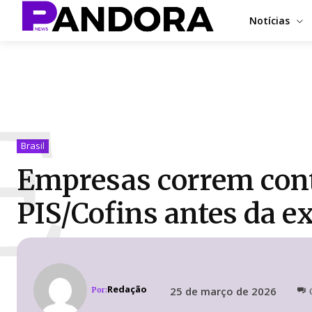
Notícias
E
Brasil
Empresas correm contr
PIS/Cofins antes da ex
Redação
25 de março de 2026
Por: