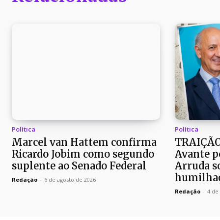
Política
Política
Marcel van Hattem confirma
TRAIÇÃO
Ricardo Jobim como segundo
Avante p
suplente ao Senado Federal
Arruda so
humilhaç
Redação
-
6 de agosto de 2026
Redação
-
4 de