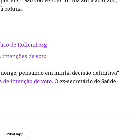
or ele: “Não vou vender minha alma ao diabo,
à coluna.
sário de Rollemberg
s intenções de voto
 monge, pensando em minha decisão definitiva”,
s de intenção de voto
. O ex-secretário de Saúde
WhatsApp