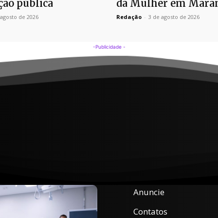
ão pública
da Mulher em Mara
 agosto de 2026
Redação
-
3 de agosto de 2026
-Publicidade -
Anuncie
Contatos