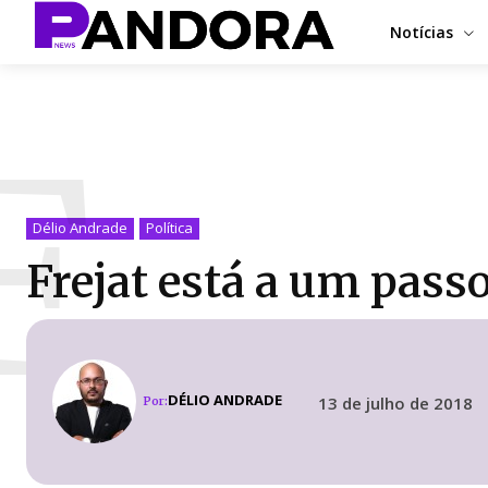
Notícias
F
Délio Andrade
Política
Frejat está a um pass
DÉLIO ANDRADE
13 de julho de 2018
Por: