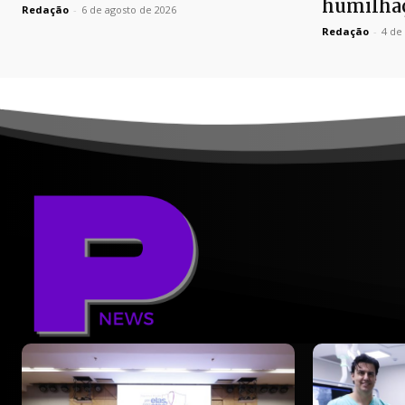
humilhaç
Redação
-
6 de agosto de 2026
Redação
-
4 de