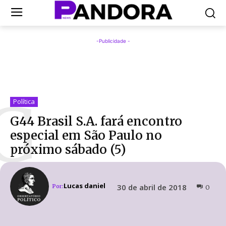
-Publicidade -
G
Política
G44 Brasil S.A. fará encontro
especial em São Paulo no
próximo sábado (5)
Lucas daniel
30 de abril de 2018
Por:
0