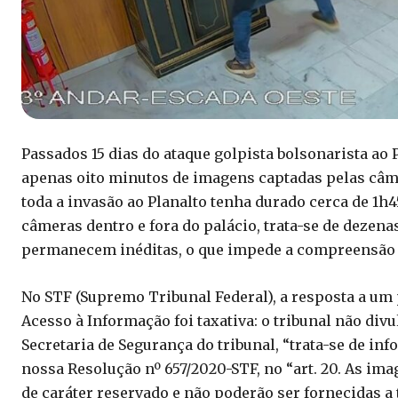
Passados 15 dias do ataque golpista bolsonarista ao P
apenas oito minutos de imagens captadas pelas câme
toda a invasão ao Planalto tenha durado cerca de 1h
câmeras dentro e fora do palácio, trata-se de dezen
permanecem inéditas, o que impede a compreensão 
No STF (Supremo Tribunal Federal), a resposta a um 
Acesso à Informação foi taxativa: o tribunal não div
Secretaria de Segurança do tribunal, “trata-se de i
nossa Resolução nº 657/2020-STF, no “art. 20. As im
de caráter reservado e não poderão ser fornecidas a