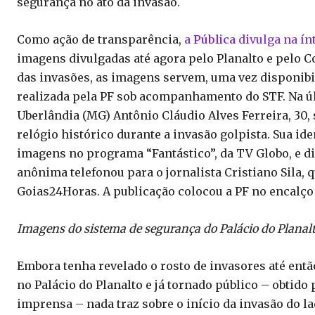
segurança no ato da invasão.
Como ação de transparência,
a
Pública
divulga na ín
imagens divulgadas até agora pelo Planalto e pelo 
das invasões, as imagens servem, uma vez disponibil
realizada pela PF sob acompanhamento do STF. Na úl
Uberlândia (MG) Antônio Cláudio Alves Ferreira, 30
relógio histórico durante a invasão golpista. Sua id
imagens no programa “Fantástico”, da TV Globo, e d
anônima telefonou para o jornalista Cristiano Sila,
Goias24Horas. A publicação colocou a PF no encalço 
Imagens do sistema de segurança do Palácio do Planal
Embora tenha revelado o rosto de invasores até ent
no Palácio do Planalto e já tornado público – obtido
imprensa – nada traz sobre o início da invasão do la