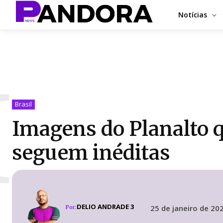
Notícias
I
Brasil
Imagens do Planalto 
seguem inéditas
DELIO ANDRADE 3
25 de janeiro de 20
Por: