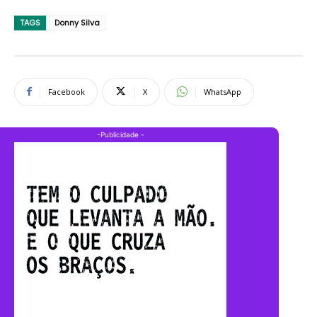
TAGS
Donny Silva
Facebook
X
WhatsApp
-Publicidade -