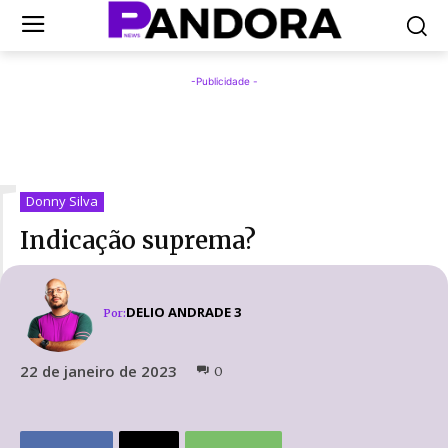
-Publicidade -
I
Donny Silva
Indicação suprema?
DELIO ANDRADE 3
Por:
22 de janeiro de 2023
0