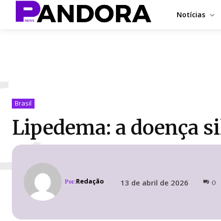
Notícias
L
Brasil
Lipedema: a doença s
Redação
13 de abril de 2026
Por:
0