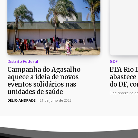
Distrito Federal
GDF
Campanha do Agasalho
ETA Rio 
aquece a ideia de novos
abastece
eventos solidários nas
do DF, c
unidades de saúde
8 de fevereiro d
DÉLIO ANDRADE
-
21 de julho de 2023