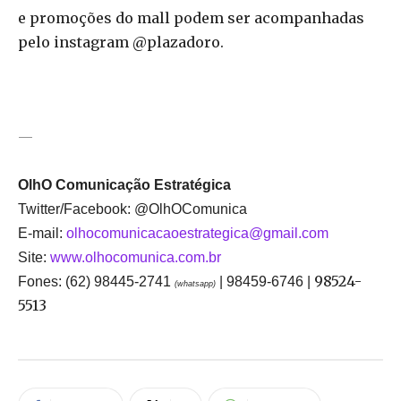
e promoções do mall podem ser acompanhadas
pelo instagram @plazadoro.
—
OlhO Comunicação Estratégica
Twitter/Facebook: @OlhOComunica
E-mail:
olhocomunicacaoestrate
gica@gmail.com
Site:
www.olhocomunica.com.br
98524-
Fones: (62) 98445-2741
| 98459-6746 |
(whatsapp)
5513