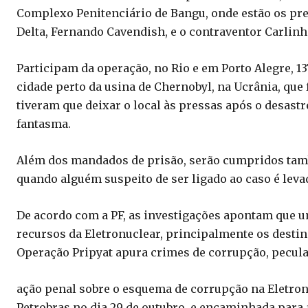
Complexo Penitenciário de Bangu, onde estão os pre
Delta, Fernando Cavendish, e o contraventor Carlinh
Participam da operação, no Rio e em Porto Alegre, 1
cidade perto da usina de Chernobyl, na Ucrânia, que 
tiveram que deixar o local às pressas após o desast
fantasma.
Além dos mandados de prisão, serão cumpridos tam
quando alguém suspeito de ser ligado ao caso é leva
De acordo com a PF, as investigações apontam que u
recursos da Eletronuclear, principalmente os destin
Operação Pripyat apura crimes de corrupção, pecula
ação penal sobre o esquema de corrupção na Eletro
Petrobras no dia 29 de outubro, e encaminhada para