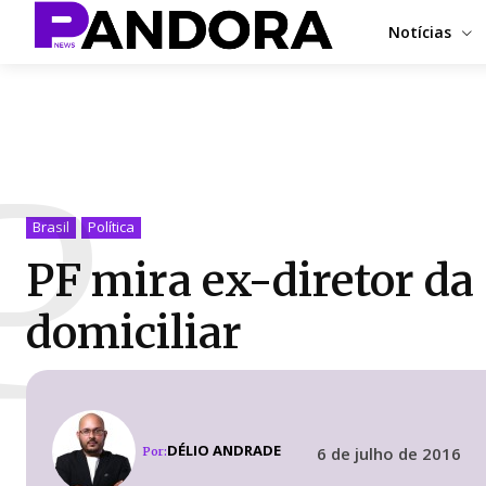
Notícias
P
Brasil
Política
PF mira ex-diretor da
domiciliar
DÉLIO ANDRADE
6 de julho de 2016
Por: