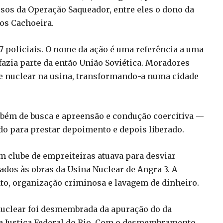
sos da Operação Saqueador, entre eles o dono da
os Cachoeira.
37 policiais. O nome da ação é uma referência a uma
fazia parte da então União Soviética. Moradores
re nuclear na usina, transformando-a numa cidade
bém de busca e apreensão e condução coercitiva —
do para prestar depoimento e depois liberado.
m clube de empreiteiras atuava para desviar
ados às obras da Usina Nuclear de Angra 3. A
to, organização criminosa e lavagem de dinheiro.
nuclear foi desmembrada da apuração do da
 a Justiça Federal do Rio. Com o desmembramento,