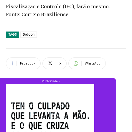
Fiscalização e Controle (IFC), fará o mesmo.
Fonte: Correio Braziliense
TAGS
Drácon
Facebook
X
WhatsApp
-Publicidade -