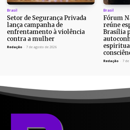
Brasil
Brasil
Setor de Segurança Privada
Fórum Na
lança campanha de
reúne es
enfrentamento à violência
Brasília 
contra a mulher
autoconh
espiritua
Redação
-
7 de agosto de 2026
consciên
Redação
-
7 de