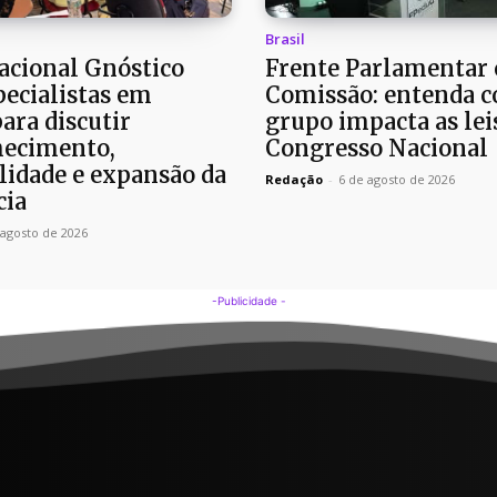
Brasil
cional Gnóstico
Frente Parlamentar 
pecialistas em
Comissão: entenda 
para discutir
grupo impacta as lei
ecimento,
Congresso Nacional
lidade e expansão da
Redação
-
6 de agosto de 2026
cia
 agosto de 2026
-Publicidade -