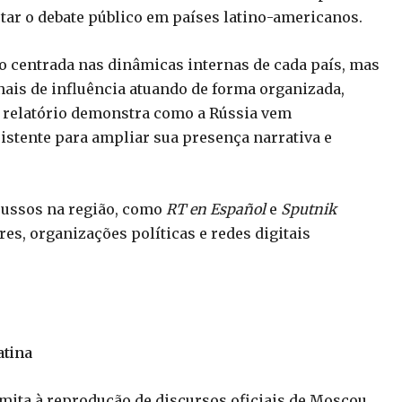
tar o debate público em países latino-americanos.
 centrada nas dinâmicas internas de cada país, mas
nais de influência atuando de forma organizada,
 O relatório demonstra como a Rússia vem
istente para ampliar sua presença narrativa e
 russos na região, como
RT en Español
e
Sputnik
res, organizações políticas e redes digitais
atina
limita à reprodução de discursos oficiais de Moscou.