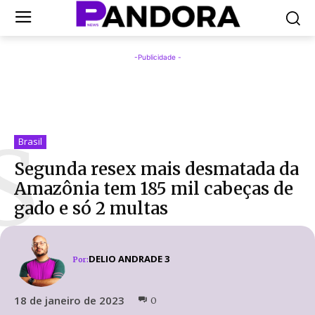
-Publicidade -
S
Brasil
Segunda resex mais desmatada da
Amazônia tem 185 mil cabeças de
gado e só 2 multas
DELIO ANDRADE 3
Por:
18 de janeiro de 2023
0