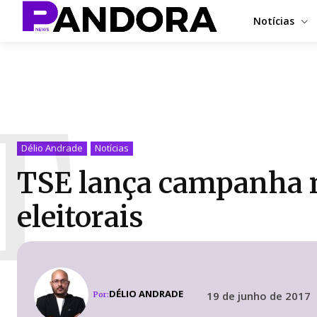
Notícias
T
Délio Andrade
Notícias
TSE lança campanha n
eleitorais
DÉLIO ANDRADE
19 de junho de 2017
Por: