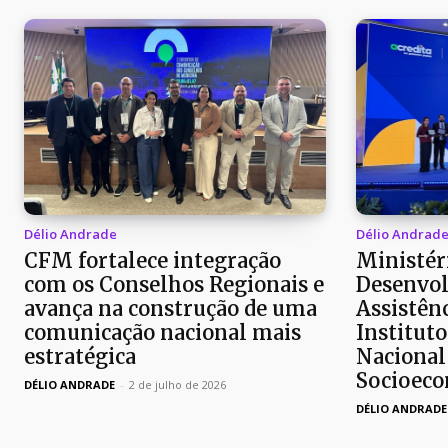
Délio Andrade
Délio Andrad
CFM fortalece integração
Ministér
com os Conselhos Regionais e
Desenvol
avança na construção de uma
Assistên
comunicação nacional mais
Instituto
estratégica
Nacional
Socioec
DÉLIO ANDRADE
-
2 de julho de 2026
DÉLIO ANDRADE