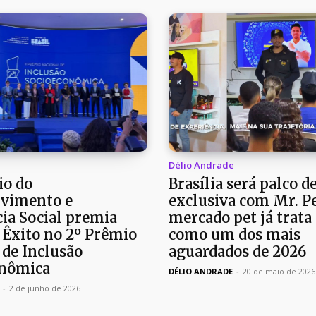
e
Délio Andrade
io do
Brasília será palco d
vimento e
exclusiva com Mr. Pe
cia Social premia
mercado pet já trata
 Êxito no 2º Prêmio
como um dos mais
 de Inclusão
aguardados de 2026
onômica
DÉLIO ANDRADE
-
20 de maio de 2026
-
2 de junho de 2026