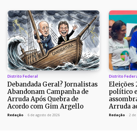
Distrito Federal
Distrito Feder
Debandada Geral? Jornalistas
Eleições
Abandonam Campanha de
político 
Arruda Após Quebra de
assombra
Acordo com Gim Argello
Arruda a
Redação
-
6 de agosto de 2026
Redação
-
2 de