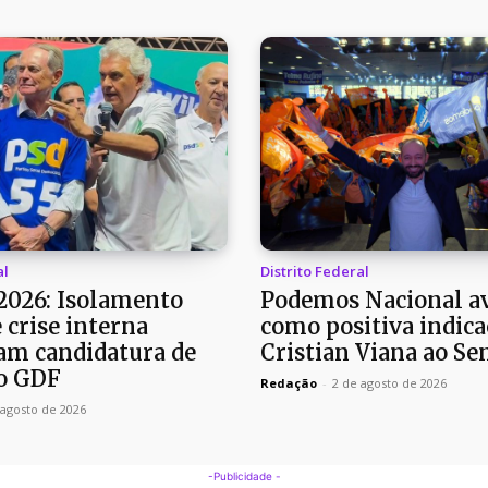
al
Distrito Federal
 2026: Isolamento
Podemos Nacional av
e crise interna
como positiva indica
m candidatura de
Cristian Viana ao Se
o GDF
Redação
-
2 de agosto de 2026
 agosto de 2026
-Publicidade -