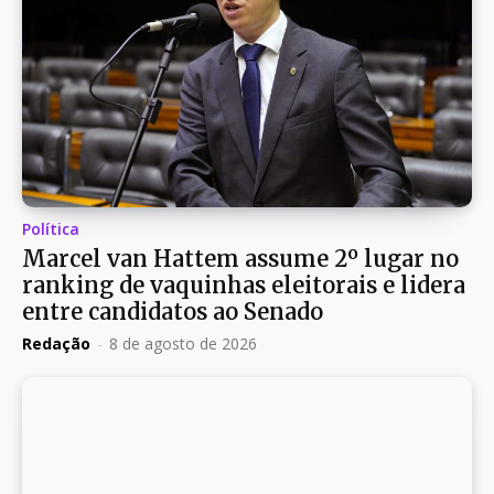
Política
Marcel van Hattem assume 2º lugar no
ranking de vaquinhas eleitorais e lidera
entre candidatos ao Senado
Redação
-
8 de agosto de 2026