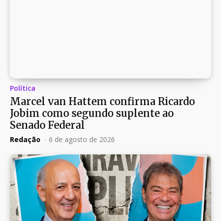
Política
Marcel van Hattem confirma Ricardo
Jobim como segundo suplente ao
Senado Federal
Redação
-
6 de agosto de 2026