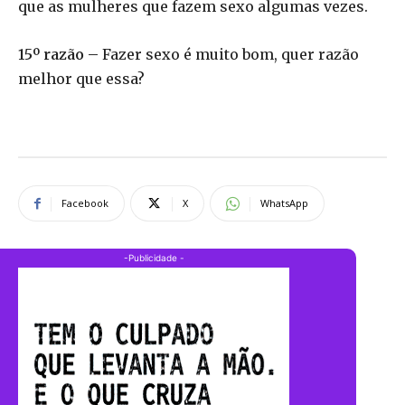
que as mulheres que fazem sexo algumas vezes.
15º razão –
Fazer sexo é muito bom, quer razão
melhor que essa?
Facebook
X
WhatsApp
-Publicidade -