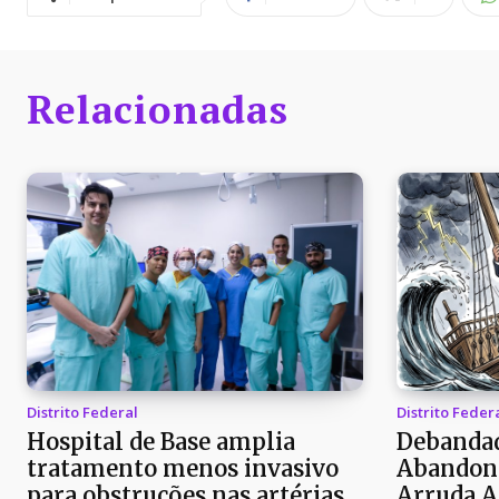
Relacionadas
Distrito Federal
Distrito Feder
Hospital de Base amplia
Debandad
tratamento menos invasivo
Abandon
para obstruções nas artérias
Arruda A