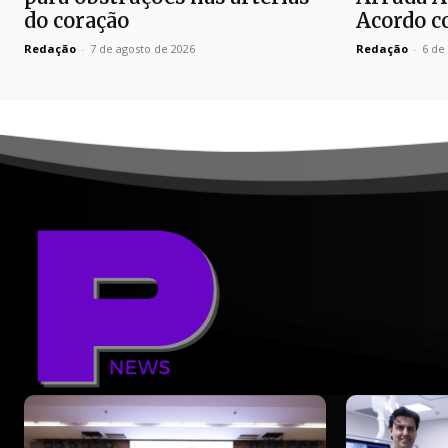
do coração
Acordo c
Redação
-
7 de agosto de 2026
Redação
-
6 de