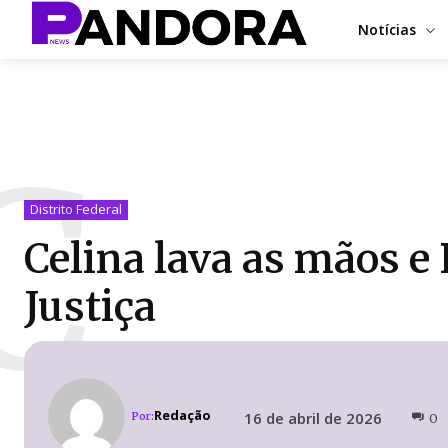
Notícias
C
Distrito Federal
Celina lava as mãos e 
Justiça
Redação
16 de abril de 2026
Por:
0