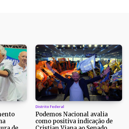
Distrito Federal
mento
Podemos Nacional avalia
na
como positiva indicação de
ura de
Cristian Viana ao Senado