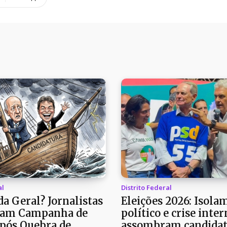
al
Distrito Federal
a Geral? Jornalistas
Eleições 2026: Isola
am Campanha de
político e crise inter
pós Quebra de
assombram candidat