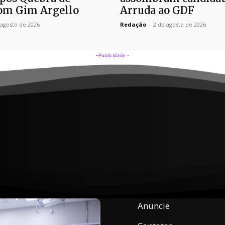
om Gim Argello
Arruda ao GDF
 agosto de 2026
Redação
-
2 de agosto de 2026
-Publicidade -
Anuncie