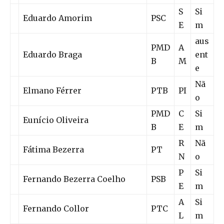
S
Si
Eduardo Amorim
PSC
E
m
aus
PMD
A
Eduardo Braga
ent
B
M
e
Nã
Elmano Férrer
PTB
PI
o
PMD
C
Si
Eunício Oliveira
B
E
m
R
Nã
Fátima Bezerra
PT
N
o
P
Si
Fernando Bezerra Coelho
PSB
E
m
A
Si
Fernando Collor
PTC
L
m