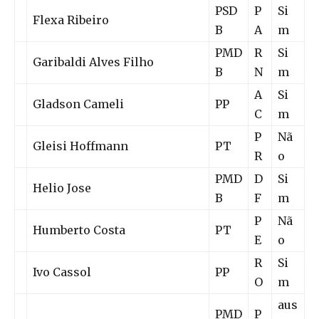
PSD
P
Si
Flexa Ribeiro
B
A
m
PMD
R
Si
Garibaldi Alves Filho
B
N
m
A
Si
Gladson Cameli
PP
C
m
P
Nã
Gleisi Hoffmann
PT
R
o
PMD
D
Si
Helio Jose
B
F
m
P
Nã
Humberto Costa
PT
E
o
R
Si
Ivo Cassol
PP
O
m
aus
PMD
P