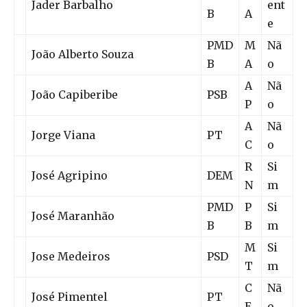
Jader Barbalho
ent
B
A
e
PMD
M
Nã
João Alberto Souza
B
A
o
A
Nã
João Capiberibe
PSB
P
o
A
Nã
Jorge Viana
PT
C
o
R
Si
José Agripino
DEM
N
m
PMD
P
Si
José Maranhão
B
B
m
M
Si
Jose Medeiros
PSD
T
m
C
Nã
José Pimentel
PT
E
o