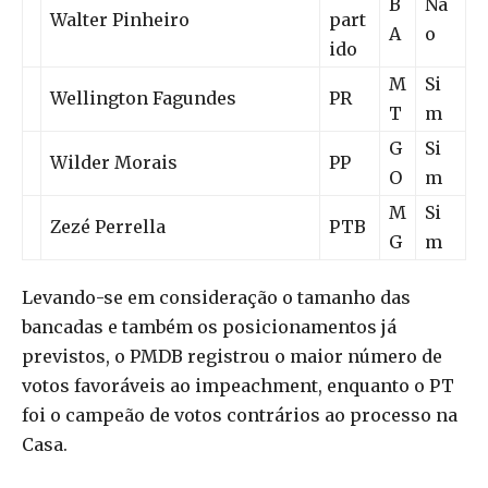
B
Nã
Walter Pinheiro
part
A
o
ido
M
Si
Wellington Fagundes
PR
T
m
G
Si
Wilder Morais
PP
O
m
M
Si
Zezé Perrella
PTB
G
m
Levando-se em consideração o tamanho das
bancadas e também os posicionamentos já
previstos, o PMDB registrou o maior número de
votos favoráveis ao impeachment, enquanto o PT
foi o campeão de votos contrários ao processo na
Casa.