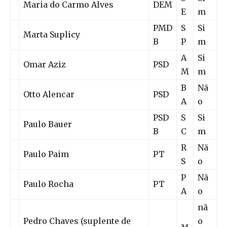
Maria do Carmo Alves
DEM
E
m
PMD
S
Si
Marta Suplicy
B
P
m
A
Si
Omar Aziz
PSD
M
m
B
Nã
Otto Alencar
PSD
A
o
PSD
S
Si
Paulo Bauer
B
C
m
R
Nã
Paulo Paim
PT
S
o
P
Nã
Paulo Rocha
PT
A
o
nã
Pedro Chaves (suplente de
o