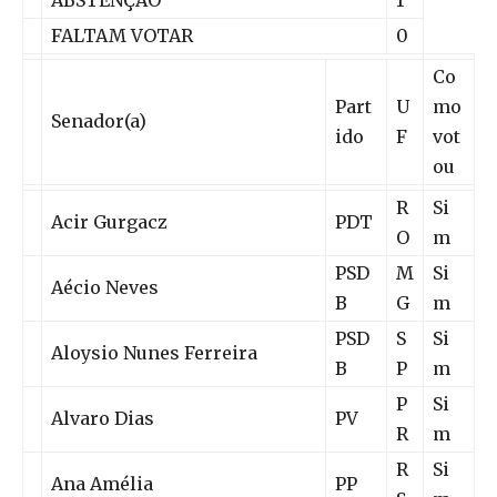
FALTAM VOTAR
0
Co
Part
U
mo
Senador(a)
ido
F
vot
ou
R
Si
Acir Gurgacz
PDT
O
m
PSD
M
Si
Aécio Neves
B
G
m
PSD
S
Si
Aloysio Nunes Ferreira
B
P
m
P
Si
Alvaro Dias
PV
R
m
R
Si
Ana Amélia
PP