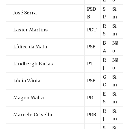
PSD
S
Si
José Serra
B
P
m
R
Si
Lasier Martins
PDT
S
m
B
Nã
Lídice da Mata
PSB
A
o
R
Nã
Lindbergh Farias
PT
J
o
G
Si
Lúcia Vânia
PSB
O
m
E
Si
Magno Malta
PR
S
m
R
Si
Marcelo Crivella
PRB
J
m
S
Si