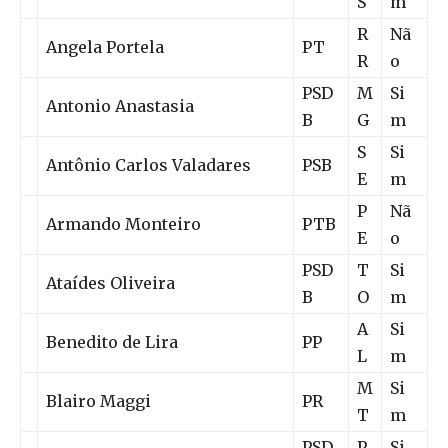
S
m
R
Nã
Angela Portela
PT
R
o
PSD
M
Si
Antonio Anastasia
B
G
m
S
Si
Antônio Carlos Valadares
PSB
E
m
P
Nã
Armando Monteiro
PTB
E
o
PSD
T
Si
Ataídes Oliveira
B
O
m
A
Si
Benedito de Lira
PP
L
m
M
Si
Blairo Maggi
PR
T
m
PSD
P
Si