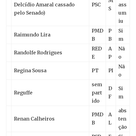
M
Delcídio Amaral cassado
PSC
ass
S
pelo Senado)
um
iu
PMD
P
Si
Raimundo Lira
B
B
m
RED
A
Nã
Randolfe Rodrigues
E
P
o
Nã
Regina Sousa
PT
PI
o
sem
D
Si
Reguffe
part
F
m
ido
abs
PMD
A
Renan Calheiros
ten
B
L
ção