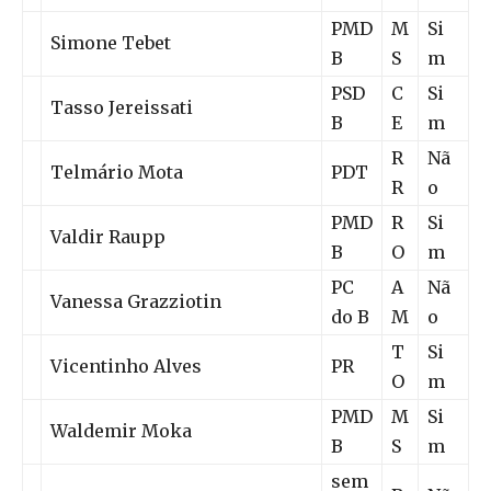
PMD
M
Si
Simone Tebet
B
S
m
PSD
C
Si
Tasso Jereissati
B
E
m
R
Nã
Telmário Mota
PDT
R
o
PMD
R
Si
Valdir Raupp
B
O
m
PC
A
Nã
Vanessa Grazziotin
do B
M
o
T
Si
Vicentinho Alves
PR
O
m
PMD
M
Si
Waldemir Moka
B
S
m
sem