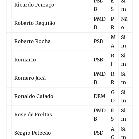
PSD
E
Si
Ricardo Ferraço
B
S
m
PMD
P
Nã
Roberto Requião
B
R
o
M
Si
Roberto Rocha
PSB
A
m
R
Si
Romario
PSB
J
m
PMD
R
Si
Romero Jucá
B
R
m
G
Si
Ronaldo Caiado
DEM
O
m
PMD
E
Si
Rose de Freitas
B
S
m
A
Si
Sérgio Petecão
PSD
C
m