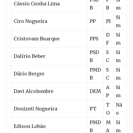
Cássio Cunha Lima
B
B
m
Si
Ciro Nogueira
PP
PI
m
D
Si
Cristovam Buarque
PPS
F
m
PSD
S
Si
Dalírio Beber
B
C
m
PMD
S
Si
Dário Berger
B
C
m
A
Si
Davi Alcolumbre
DEM
P
m
T
Nã
Donizeti Nogueira
PT
O
o
PMD
M
Si
Edison Lobão
B
A
m